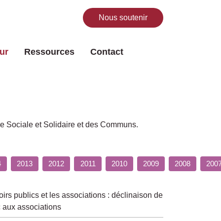
Nous soutenir
Rechercher
ur
Ressources
Contact
ie Sociale et Solidaire et des Communs.
4
2013
2012
2011
2010
2009
2008
200
oirs publics et les associations : déclinaison de
c aux associations