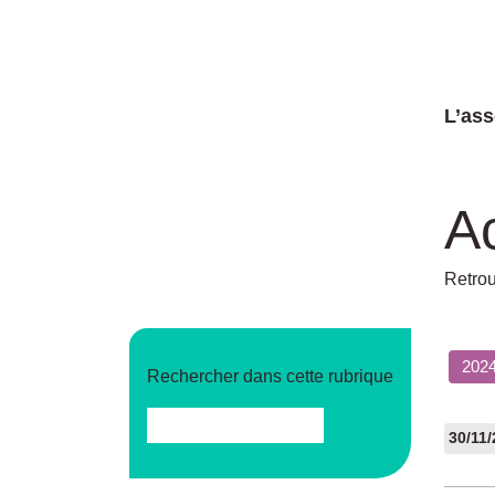
L’ass
A
Retrou
202
Rechercher dans cette rubrique
30/11