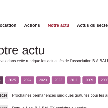
ociation
Actions
Notre actu
Actus du secte
otre actu
vez dans cette rubrique les actualités de l’association B.A.BA
6
2025
2024
2023
2022
2011
2009
200
Prochaines permanences juridiques gratuites pour les a
/2026