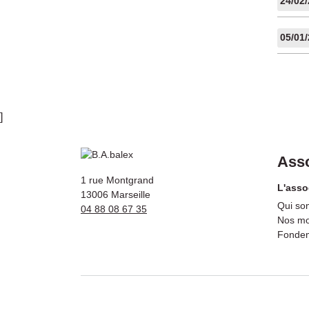
24/02
05/01
]
Asso
1 rue Montgrand
L'asso
13006 Marseille
Qui so
04 88 08 67 35
Nos mo
Fonde