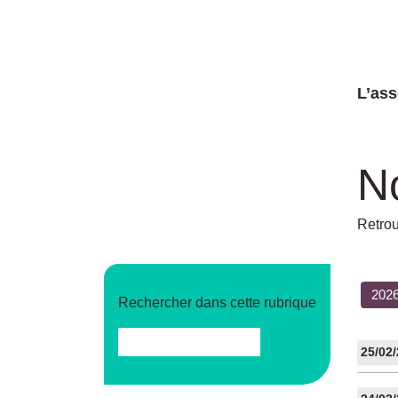
L’ass
N
Retrou
202
Rechercher dans cette rubrique
25/02