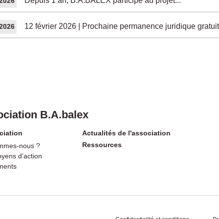
Depuis 1 an, B.A.BALEX participe au projet...
/2026
12 février 2026 | Prochaine permanence juridique gratuit
/2026
ciation B.A.balex
ciation
Actualités de l'association
Ressources
mmes-nous ?
yens d’action
ments