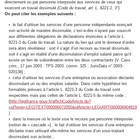
directement ou par personne interposée aux services de ceux qui
exercent un travail dissimulé
(Code du travail, art. L. 8221-1, 3°).
On peut citer les exemples suivants :
le fait d’utiliser les services d’une personne indépendante exerçant
son activité de manière dissimulée, c’est-à-dire n’ayant pas souscrit
aux différentes obligations de déclarations énoncées à l’article L.
8221-3 du Code du travail. La nature du lien qui unit le donneur d’ordre
sera alors révélateur : soit il s’agit d’un recours au travail dissimulé,
soit il s’agit en réalité d’une dissimulation d’emploi salarié parce qu’il
existe un lien de subordination entre les deux contractants (V. Cass.
crim., 17 juin 2003 : TPS 2003, comm. 325 ; JurisData n° 2003-
020138) ;
celui d’utiliser les services d’une entreprise ou association déclarée
dissimulant un ou des emplois salariés. Dans cette hypothèse les
formalités prévues à l’article L. 8221-3 du Code du travail sont
respectées mais pas celles de l’article L. 8221-5 du même code ;
(
http://legifrance.gouv.fr/affichCodeArticle.do?
cidTexte=LEGITEXT000006072050&idArticle=LEGIARTI000006904819
)
dans la mesure où le texte vise le recours par personne interposée
(notion de « cascade ») , le fait d’utiliser les services d’une entreprise
déclarée mais utilisant elle-même les services d’un sous-traitant
dissimulant son activité ;