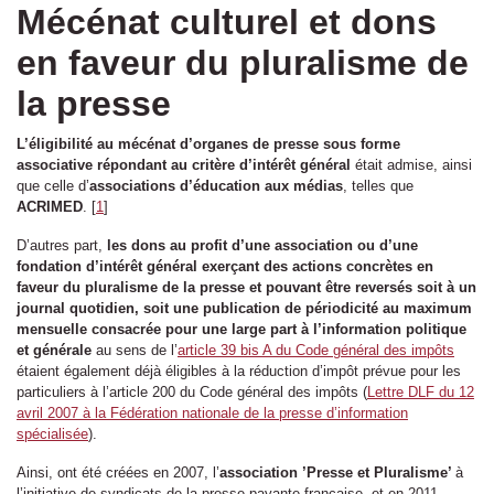
Mécénat culturel et dons
en faveur du pluralisme de
la presse
L’éligibilité au mécénat d’organes de presse sous forme
associative répondant au critère d’intérêt général
était admise, ainsi
que celle d’
associations d’éducation aux médias
, telles que
ACRIMED
.
[
1
]
D’autres part,
les dons au profit d’une association ou d’une
fondation d’intérêt général exerçant des actions concrètes en
faveur du pluralisme de la presse et pouvant être reversés soit à un
journal quotidien, soit une publication de périodicité au maximum
mensuelle consacrée pour une large part à l’information politique
et générale
au sens de l’
article 39 bis A du Code général des impôts
étaient également déjà éligibles à la réduction d’impôt prévue pour les
particuliers à l’article 200 du Code général des impôts (
Lettre DLF du 12
avril 2007 à la Fédération nationale de la presse d’information
spécialisée
).
Ainsi, ont été créées en 2007, l’
association ’Presse et Pluralisme’
à
l’initiative de syndicats de la presse payante française, et en 2011,