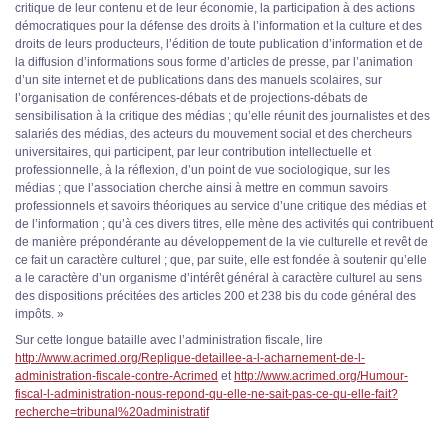
critique de leur contenu et de leur économie, la participation à des actions
démocratiques pour la défense des droits à l’information et la culture et des
droits de leurs producteurs, l’édition de toute publication d’information et de
la diffusion d’informations sous forme d’articles de presse, par l’animation
d’un site internet et de publications dans des manuels scolaires, sur
l’organisation de conférences-débats et de projections-débats de
sensibilisation à la critique des médias ; qu’elle réunit des journalistes et des
salariés des médias, des acteurs du mouvement social et des chercheurs
universitaires, qui participent, par leur contribution intellectuelle et
professionnelle, à la réflexion, d’un point de vue sociologique, sur les
médias ; que l’association cherche ainsi à mettre en commun savoirs
professionnels et savoirs théoriques au service d’une critique des médias et
de l’information ; qu’à ces divers titres, elle mène des activités qui contribuent
de manière prépondérante au développement de la vie culturelle et revêt de
ce fait un caractère culturel ; que, par suite, elle est fondée à soutenir qu’elle
a le caractère d’un organisme d’intérêt général à caractère culturel au sens
des dispositions précitées des articles 200 et 238 bis du code général des
impôts. »
Sur cette longue bataille avec l’administration fiscale, lire
http://www.acrimed.org/Replique-detaillee-a-l-acharnement-de-l-
administration-fiscale-contre-Acrimed
et
http://www.acrimed.org/Humour-
fiscal-l-administration-nous-repond-qu-elle-ne-sait-pas-ce-qu-elle-fait?
recherche=tribunal%20administratif