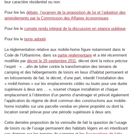
leur caractère résidentiel ou non.
Pour lire les
débats, l’examen de la proposition de loi et l’adoption des
amendements par la Commission des Affaires économiques
Pour lire le
compte rendu intégral de la discussion en séance publique
Pour lire le
texte adopté
La réglementation relative aux mobile-home figure notamment dans le
Code de l’Urbanisme, dans sa
partie réglementaire
et a été récemment
modifiée par
décret le 29 septembre 2011
, décret dont la notice précise
l’esprit : « ...afin de lutter contre la transformation des terrains de
camping et des hébergements de loisirs en lieux d’habitat permanent et
en lotissements de fait, le décret, d’une part, interdit l’installation des
« mobil-homes » sur les emplacements cédés ou loués pour une durée
supérieure à deux ans ... », soumet chaque installation et chaque
emplacement à l’obtention d’un permis d’aménager et prévoit également
l’application du régime de droit commun des constructions aux mobile-
home installés sur une parcelle vendue en pleine propriété ou dont la
location serait prévue pour une période supérieure à deux ans.
Cette dernière proposition de loi verrouille de fait la question de l’usage
de loisirs ou de l’usage permanent des habitats légers en en interdisant
ces derniers sur les terrains de camping et les
Associations de lutte