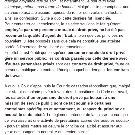
quelque croyance que se soit"
, et notamment
"le port d’un voile
islamique, même sous forme de bonnet"
. Malgré cette prescription, une
salariée refusa à plusieurs reprises de retirer son voile, manifestant
ainsi sa confession. Suite à quoi cette dernière fut
licenciée
.
Pour contester ce licenciement, la salariée souligna le fait qu’étant
employée par une personne morale de droit privé, ne lui été pas
reconnue la qualité d’agent de l’Etat
, si bien que ces principes ne
pouvaient lui être opposés sans que cela ne constitue une atteinte
portée à l’exercice de sa liberté de conscience.
En effet, il est établi que lorsqu’une
personne morale de droit privé
gère un service public
, les
contrats passés par cette dernière avec
d’autres partenaires privés
sont des
contrats de droit privé
, faute de
personne publique au contrat. Principe auquel ne dérogent
les contrats
de travail
.
A quoi la Cour d’appel puis la Cour de cassation répondirent que, malgré
leur statut de salarié privé relevant des dispositions du Code du travail,
les salariés d’un organisme de droit privé participant à une
mission de service public sont de fait soumis à certaines
contraintes spécifiques et notamment, au respect du principe de
neutralité et de laïcité
. Le règlement intérieur de la caisse - parce que
celle-ci assurait une activité de prestations auprès des assurés sociaux
- pouvait alors mettre en oeuvre le principe de laïcité et assurer aux
yeux des usagers la neutralité du service public".