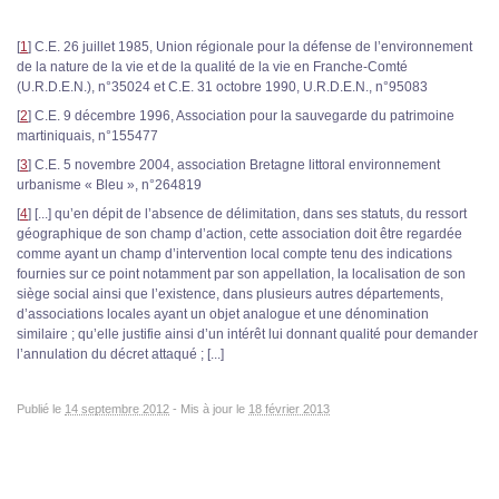
[
1
]
C.E. 26 juillet 1985, Union régionale pour la défense de l’environnement
de la nature de la vie et de la qualité de la vie en Franche-Comté
(U.R.D.E.N.), n°35024 et C.E. 31 octobre 1990, U.R.D.E.N., n°95083
[
2
]
C.E. 9 décembre 1996, Association pour la sauvegarde du patrimoine
martiniquais, n°155477
[
3
]
C.E. 5 novembre 2004, association Bretagne littoral environnement
urbanisme « Bleu », n°264819
[
4
]
[...] qu’en dépit de l’absence de délimitation, dans ses statuts, du ressort
géographique de son champ d’action, cette association doit être regardée
comme ayant un champ d’intervention local compte tenu des indications
fournies sur ce point notamment par son appellation, la localisation de son
siège social ainsi que l’existence, dans plusieurs autres départements,
d’associations locales ayant un objet analogue et une dénomination
similaire ; qu’elle justifie ainsi d’un intérêt lui donnant qualité pour demander
l’annulation du décret attaqué ; [...]
Publié le
14 septembre 2012
-
Mis à jour le
18 février 2013