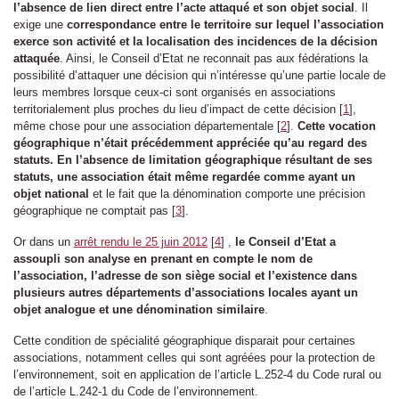
l’absence de lien direct entre l’acte attaqué et son objet social
. Il
exige une
correspondance entre le territoire sur lequel l’association
exerce son activité et la localisation des incidences de la décision
attaquée
. Ainsi, le Conseil d’Etat ne reconnait pas aux fédérations la
possibilité d’attaquer une décision qui n’intéresse qu’une partie locale de
leurs membres lorsque ceux-ci sont organisés en associations
territorialement plus proches du lieu d’impact de cette décision
[
1
]
,
même chose pour une association départementale
[
2
]
.
Cette vocation
géographique n’était précédemment appréciée qu’au regard des
statuts. En l’absence de limitation géographique résultant de ses
statuts, une association était même regardée comme ayant un
objet national
et le fait que la dénomination comporte une précision
géographique ne comptait pas
[
3
]
.
Or dans un
arrêt rendu le 25 juin 2012
[
4
]
,
le Conseil d’Etat a
assoupli son analyse en prenant en compte le nom de
l’association, l’adresse de son siège social et l’existence dans
plusieurs autres départements d’associations locales ayant un
objet analogue et une dénomination similaire
.
Cette condition de spécialité géographique disparait pour certaines
associations, notamment celles qui sont agréées pour la protection de
l’environnement, soit en application de l’article L.252-4 du Code rural ou
de l’article L.242-1 du Code de l’environnement.