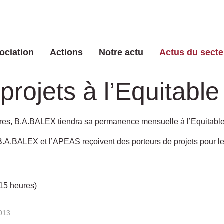
ociation
Actions
Notre actu
Actus du secte
projets à l’Equitable
res, B.A.BALEX tiendra sa permanence mensuelle à l’Equitable
 B.A.BALEX et l’APEAS reçoivent des porteurs de projets pour le
 15 heures)
2013