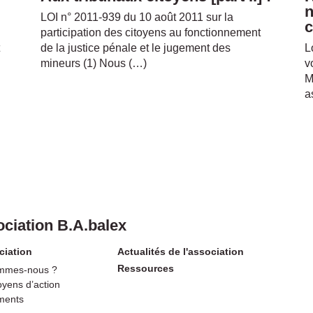
n
LOI n° 2011-939 du 10 août 2011 sur la
c
participation des citoyens au fonctionnement
de la justice pénale et le jugement des
L
mineurs (1) Nous (…)
v
M
a
ciation B.A.balex
ciation
Actualités de l'association
Ressources
mmes-nous ?
yens d’action
ments