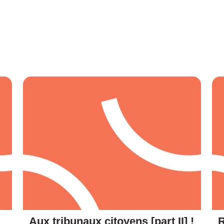
Aux tribunaux citoyens [part II] !
R