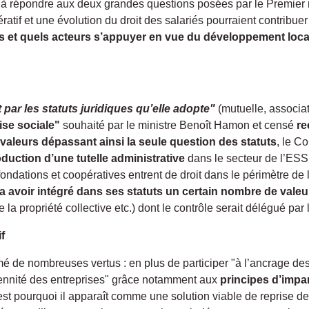
 répondre aux deux grandes questions posées par le Premier min
f et une évolution du droit des salariés pourraient contribuer à 
ons et quels acteurs s’appuyer en vue du développement loca
t par les statuts juridiques qu’elle adopte"
(mutuelle, associat
ise sociale"
souhaité par le ministre Benoît Hamon et censé
re
valeurs dépassant ainsi la seule question des statuts
, le C
roduction d’une tutelle administrative
dans le secteur de l’ESS
 fondations et coopératives entrent de droit dans le périmètre de
avoir intégré dans ses statuts un certain nombre de valeur
la propriété collective etc.) dont le contrôle serait délégué pa
f
é de nombreuses vertus : en plus de participer "à l’ancrage des a
ennité des entreprises" grâce notamment aux
principes d’impar
est pourquoi il apparaît comme une solution viable de reprise des 