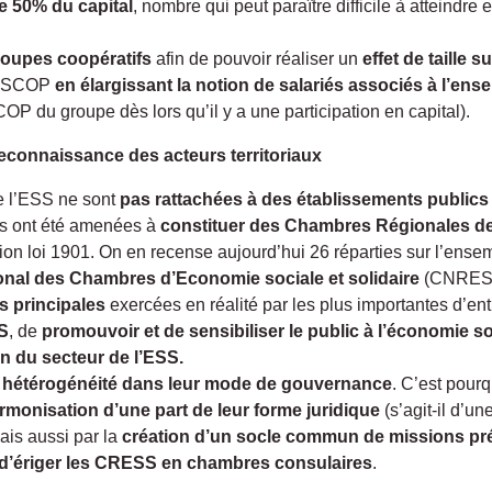
de 50% du capital
, nombre qui peut paraître difficile à atteind
roupes coopératifs
afin de pouvoir réaliser un
effet de taille 
la SCOP
en élargissant la notion de salariés associés à l’en
COP du groupe dès lors qu’il y a une participation en capital).
reconnaissance des acteurs territoriaux
e l’ESS ne sont
pas rattachées à des établissements publics
res ont été amenées à
constituer des Chambres Régionales de
n loi 1901. On en recense aujourd’hui 26 réparties sur l’ensembl
onal des Chambres d’Economie sociale et solidaire
(CNRES
ns principales
exercées en réalité par les plus importantes d’entr
S
, de
promouvoir et de sensibiliser le public à l’économie so
on du secteur de l’ESS.
 hétérogénéité dans leur mode de gouvernance
. C’est pourq
rmonisation d’une part de leur forme juridique
(s’agit-il d’u
ais aussi par la
création d’un socle commun de missions pr
d’ériger les CRESS en chambres consulaires
.