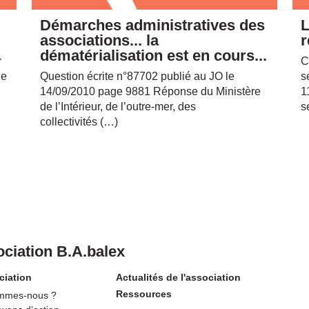
Démarches administratives des
L
associations... la
r
dématérialisation est en cours...
r
C
ge
Question écrite n°87702 publié au JO le
s
14/09/2010 page 9881 Réponse du Ministère
1
de l’Intérieur, de l’outre-mer, des
s
collectivités (…)
ciation B.A.balex
ciation
Actualités de l'association
Ressources
mmes-nous ?