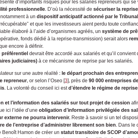
ente d’importants risques pour les salariés repreneurs qui se 
lité professionnelle
. D’où la nécessité de
sécuriser la repri
e notamment à un
dispositif anticipatif actionné par le Tribu
irrécupérable" et que les investisseurs aient perdu toute confian
viable élaboré à l’aide d’organismes agréés, un
système de prêt
rative, fonds dédié à la reprise-transmission) serait alors
rem
ue encore à définir.
 préférentiel
devrait être accordé aux salariés et qu’il convient
ires judiciaires)
à ce mécanisme de reprise par les salariés.
slateur sur une autre réalité :
le départ prochain des entrepre
de repreneur
, or selon l’Oseo
[
3
]
, près de
90 000 entreprises d
is
. La volonté du conseil ici est
d’étendre le régime de repris
ion et l’information des salariés sur tout projet de cession
afi
e ici l’idée d’une
obligation d’information privilégiée des sal
r externe ne pourra intervenir.
Reste à savoir si un tel disposi
ire de l’entreprise d’administrer librement son bien
. Dans le 
tre Benoît Hamon de créer un
statut transitoire de SCOP d’am