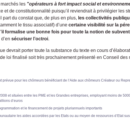
de marchés les
"opérateurs à fort impact social et environnem
et de constitutionnalité puisqu’il reviendrait à privilégier les s
il part du constat que, de plus en plus,
les collectivités publi
otamment le tissu associatif) d’une
certaine visibilité sur la pér
’il formalise une bonne fois pour toute la notion de subven
n d’en
sécuriser l’octroi
.
ue devrait porter toute la substance du texte en cours d’élabora
e loi finalisé soit très prochainement présenté en Conseil des 
ement prévue pour les chômeurs bénéficiant de l’Aide aux chômeurs Créateur ou Rep
2008 et situées entre les PME et les Grandes entreprises, employant moins de 5000 s
illions d’euros
programmation et le financement de projets pluriannuels importants
unautaire les aides accordées par les Etats ou au moyen de ressources d’Etat sus