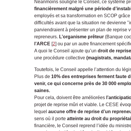
Néanmoins souligne le Conseil, ce système prés
financièrement malgré une période d’instabi
employés et sa transformation en SCOP grâc
difficultés avant que la situation ne devienne "
parviendraient à présenter un plan de reprise 
repreneurs.
L’organisme prêteur
(Banque coopé
l’ARCE
[
2
]
ou par un autre financement spécifiq
A quoi le Conseil ajoute qu’un
droit de reprise
une procédure collective
(magistrats, mandata
Toutefois, le Conseil appelle l’attention du légi
Plus de
10% des entreprises ferment faute 
venir, ce qui concerne près de 30 000 emplo
saines.
Pour cela, doivent être améliorées
l’anticipat
projet de reprise mûri et viable. Le CESE évoqu
lequel
aucune offre de reprise d’un repreneu
sens où il porte
atteinte au droit du propriéta
financière, le Conseil reprend l’idée du minis