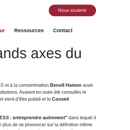
Nous soutenir
Rechercher
ur
Ressources
Contact
rands axes du
’ESS et à la consommation
Benoît Hamon
avait
itutions. Avaient en outre été consultés le
t vient d’être publié et le
Conseil
ESS : entreprendre
autrement"
dans lequel il
n plus de se prononcer sur la définition même