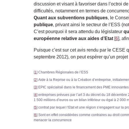
discussion et visant à favoriser dans l’octroi 
difficultés, notamment en termes de concurrence 
Quant aux subventions publiques
, le Conse
publique
, privant ainsi le secteur de l’ESS (n
C’est pourquoi il sera attendu du législateur
qu
européenne relative aux aides d’Etat
[
6
]
, afi
Puisque c’est sur cet avis rendu par le CESE q
septembre 2012), on peut espérer qu’un projet d
[
1
]
Chambres Régionales de l’ESS
[
2
]
Aide à la Reprise ou à la Création d’entreprise, initial
[
3
]
EPIC spécialisé dans le financement des PME innovantes
[
4
]
entreprises prévues par l’art 3 du décret du 18 décembre 
1 500 millions d’euros ou un bilan inférieur ou égal à 2 000 m
[
5
]
contrat par lequel l’Etat et une région s’engagent sur la 
[
6
]
Sont en effet considérées comme contraires au droit comm
menacer la concurrence